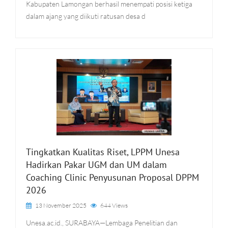
Kabupaten Lamongan berhasil menempati posisi ketiga
dalam ajang yang diikuti ratusan desa d
Tingkatkan Kualitas Riset, LPPM Unesa
Hadirkan Pakar UGM dan UM dalam
Coaching Clinic Penyusunan Proposal DPPM
2026
13 November 2025
644 Views
Unesa.ac.id., SURABAYA—Lembaga Penelitian dan