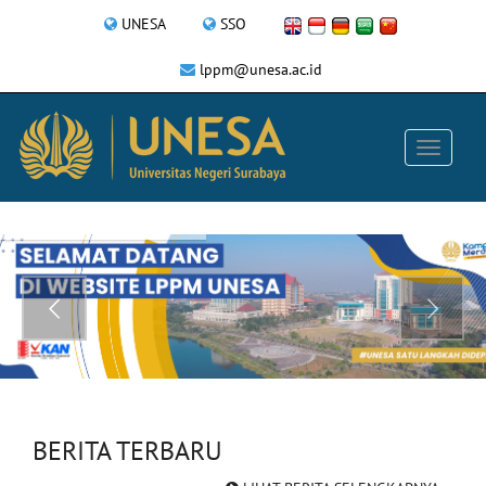
UNESA
SSO
lppm@unesa.ac.id
BERITA TERBARU