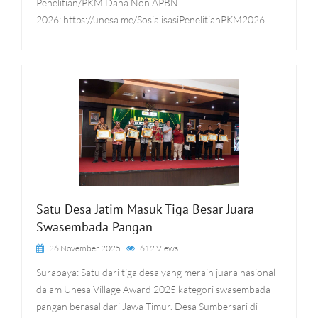
Penelitian/PKM Dana Non APBN
2026: https://unesa.me/SosialisasiPenelitianPKM2026
Satu Desa Jatim Masuk Tiga Besar Juara
Swasembada Pangan
26 November 2025
612 Views
Surabaya: Satu dari tiga desa yang meraih juara nasional
dalam Unesa Village Award 2025 kategori swasembada
pangan berasal dari Jawa Timur. Desa Sumbersari di