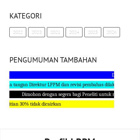
KATEGORI
2022
2023
2021
2024
2025
2026
PENGUMUMAN TAMBAHAN
Demi kelancaran b
tangan Direktur LPPM dan revisi pembahas dilakukan setelah pen
Dimohon dengan segera bagi Peneliti untuk menyelesaikan la
ian 30% tidak dicairkan