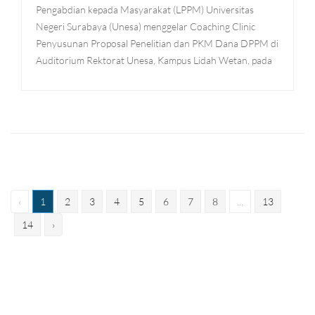
Pengabdian kepada Masyarakat (LPPM) Universitas
Negeri Surabaya (Unesa) menggelar Coaching Clinic
Penyusunan Proposal Penelitian dan PKM Dana DPPM di
Auditorium Rektorat Unesa, Kampus Lidah Wetan, pada
‹
1
2
3
4
5
6
7
8
...
13
14
›