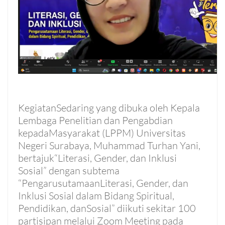
KegiatanSedaring yang dibuka oleh Kepala
Lembaga Penelitian dan Pengabdian
kepadaMasyarakat (LPPM) Universitas
Negeri Surabaya, Muhammad Turhan Yani,
bertajuk“Literasi, Gender, dan Inklusi
Sosial” dengan subtema
“PengarusutamaanLiterasi, Gender, dan
Inklusi Sosial dalam Bidang Spiritual,
Pendidikan, danSosial” diikuti sekitar 100
partisipan melalui Zoom Meeting pada