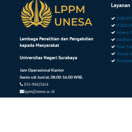
Layanan 
SIMLP
ICRACO
Science 
Lembaga Penelitian dan Pengabdian
Inkubato
kepada Masyarakat
Pusat Un
Startup I
Universitas Negeri Surabaya
Perizinan
Jam Operasional Kantor
Senin s/d Jum’at, 08.00-16.00 WIB.
031-99425414
lppm@unesa.ac.id