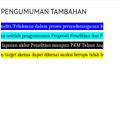
PENGUMUMAN TAMBAHAN
Pelaksana dalam proses penandatanganan kontrak Penelitian dan
lah pengumuman Proposal Penelitian dan PKM yg lolos didanai Tah
an akhir Penelitian maupun PKM Tahun Anggaran 2023 agar tidak a
t skema dapat dikenai sanksi berupa tidak boleh mengajukan propos