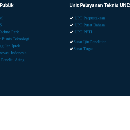
Publik
Unit Pelayanan Teknis UN
PM
UPT Perpustakaan
S
UPT Pusat Bahasa
Techno Park
UPT PPTI
r Bisnis Teknologi
Surat Ijin Penelitian
ggulan Iptek
Surat Tugas
novasi Indonesia
 Peneliti Asing