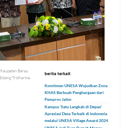
Demi kelancaran bersama, kami mohon kehadiran para Peneliti/
Tanda tangan Direktur LPPM dan revisi pembahas dilakukan sete
Dimohon dengan segera bagi Peneliti untuk menyelesaikan lapor
Peneliti yang tidak berhasil memenuhi luaran sesuai dengan targe
h Kaupaten Berau
berita terkait
Bidang Tridharma
Komitmen UNESA Wujudkan Zona
KHAS Berbuah Penghargaan dari
Pemprov Jatim
Kampus ‘Satu Langkah di Depan’
Apresiasi Desa Terbaik di Indonesia
melalui UNESA Village Award 2024
UNESA Jadi Tuan Rumah Monev