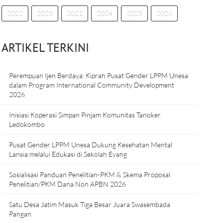
2022
2023
2021
2024
2025
2026
ARTIKEL TERKINI
Perempuan Ijen Berdaya: Kiprah Pusat Gender LPPM Unesa
dalam Program International Community Development
2026
Inisiasi Koperasi Simpan Pinjam Komunitas Tanoker
Ledokombo
Pusat Gender LPPM Unesa Dukung Kesehatan Mental
Lansia melalui Edukasi di Sekolah Eyang
Sosialisasi Panduan Penelitian-PKM & Skema Proposal
Penelitian/PKM Dana Non APBN 2026
Satu Desa Jatim Masuk Tiga Besar Juara Swasembada
Pangan