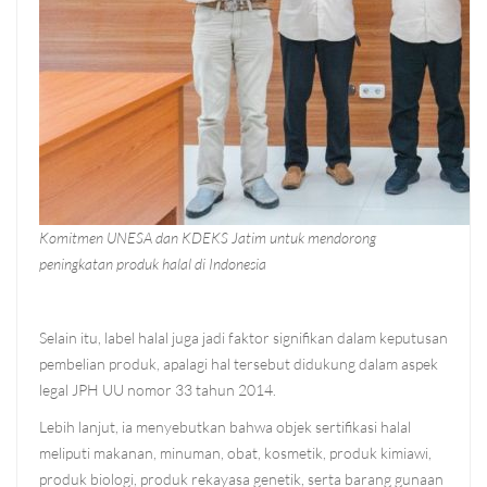
Komitmen UNESA dan KDEKS Jatim untuk mendorong
peningkatan produk halal di Indonesia
Selain itu, label halal juga jadi faktor signifikan dalam keputusan
pembelian produk, apalagi hal tersebut didukung dalam aspek
legal JPH UU nomor 33 tahun 2014.
Lebih lanjut, ia menyebutkan bahwa objek sertifikasi halal
meliputi makanan, minuman, obat, kosmetik, produk kimiawi,
produk biologi, produk rekayasa genetik, serta barang gunaan