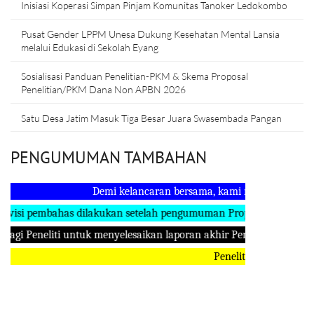
Inisiasi Koperasi Simpan Pinjam Komunitas Tanoker Ledokombo
Pusat Gender LPPM Unesa Dukung Kesehatan Mental Lansia
melalui Edukasi di Sekolah Eyang
Sosialisasi Panduan Penelitian-PKM & Skema Proposal
Penelitian/PKM Dana Non APBN 2026
Satu Desa Jatim Masuk Tiga Besar Juara Swasembada Pangan
PENGUMUMAN TAMBAHAN
Demi kelancaran bersama, kami mohon kehadiran para
embahas dilakukan setelah pengumuman Proposal Penelitian dan P
neliti untuk menyelesaikan laporan akhir Penelitian maupun PKM 
Peneliti yang tidak berhasil