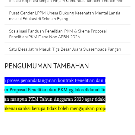
Inisiasi Koperasi Simpan Pinjam Komunitas Tanoker Ledokombo
Pusat Gender LPPM Unesa Dukung Kesehatan Mental Lansia
melalui Edukasi di Sekolah Eyang
Sosialisasi Panduan Penelitian-PKM & Skema Proposal
Penelitian/PKM Dana Non APBN 2026
Satu Desa Jatim Masuk Tiga Besar Juara Swasembada Pangan
PENGUMUMAN TAMBAHAN
 proses penandatanganan kontrak Penelitian dan PKM Dana NON A
roposal Penelitian dan PKM yg lolos didanai Tahun Anggaran 2024
an maupun PKM Tahun Anggaran 2023 agar tidak ada tanggungan di 
kenai sanksi berupa tidak boleh mengajukan proposal penelitian Da