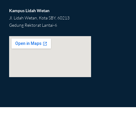
Kampus Lidah Wetan
Jl. Lidah Wetan, Kota SBY, 60213
Gedung Rektorat Lantai-6
2yu
html embed google map